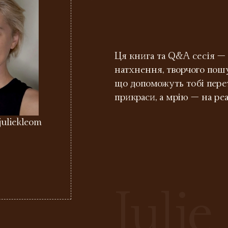
”
Ця книга та Q&A сесія — 
натхнення, творчого пошу
що допоможуть тобі пере
прикраси, а мрію — на реа
uliekleom
Julie