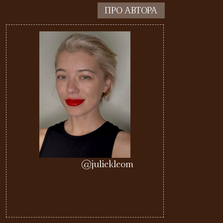
ПРО АВТОРА
@juliekleom