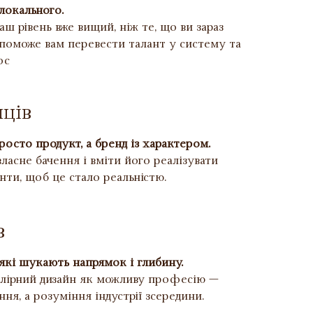
 локального.
аш рівень вже вищий, ніж те, що ви зараз
поможе вам перевести талант у систему та
ос
мців
росто продукт, а бренд із характером.
асне бачення і вміти його реалізувати
нти, щоб це стало реальністю.
в
які шукають напрямок і глибину.
елірний дизайн як можливу професію —
ня, а розуміння індустрії зсередини.