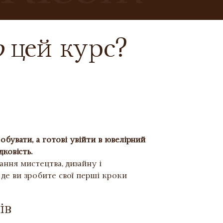
о
цей курс?
обувати, а готові увійти в ювелірний
дковість.
ання мистецтва, дизайну і
 де ви зробите свої перші кроки
ів