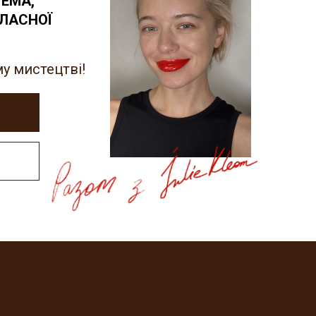
ЕМА,
ВЛАСНОЇ
у мистецтві!