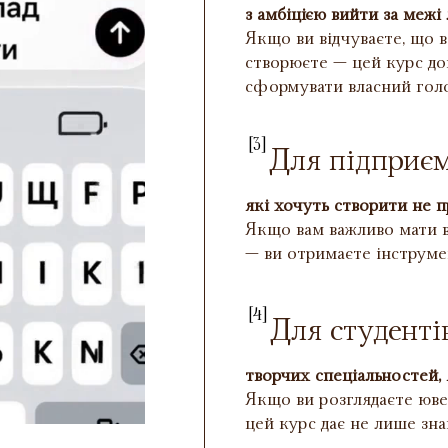
з амбіцією вийти за межі
Якщо ви відчуваєте, що в
створюєте — цей курс до
сформувати власний гол
[3]
Для підприє
які хочуть створити не п
Якщо вам важливо мати вл
— ви отримаєте інструме
[4]
Для студенті
творчих спеціальностей, 
Якщо ви розглядаєте юв
цей курс дає не лише знан