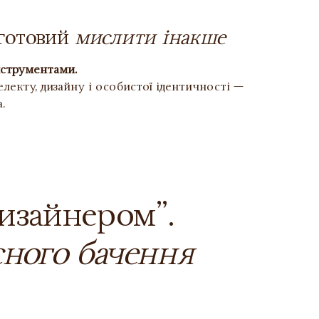
 готовий
мислити інакше
нструментами.
лекту, дизайну і особистої ідентичності —
.
дизайнером”.
сного бачення