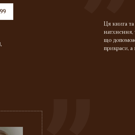
”
99
Ця книга та
натхнення, 
що допомож
,
прикраси, а