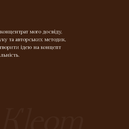
концентрат мого досвіду,
ку та авторських методик,
творити ідею на концепт
льність.
Kleom