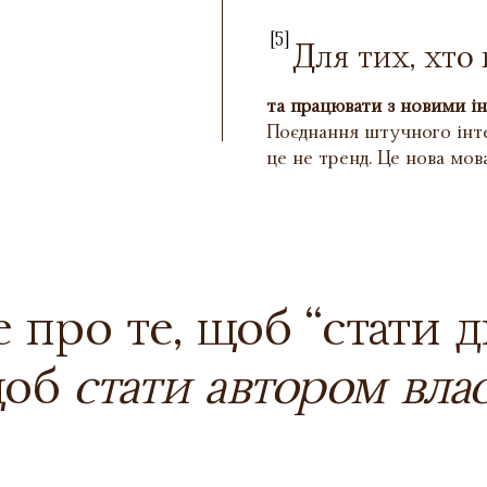
[5]
Для тих, хто
та працювати з новими і
Поєднання штучного інте
це не тренд. Це нова мова
 про те, щоб “стати 
щоб
стати автором вла