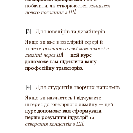
побачити, як створюються
концепти
нового покоління з ШІ.
Для ювелірів та дизайнерів
[3]
Якщо ви вже в ювелірній сфері й
хочете
розширити свої можливості в
дизайні через Ш
І —
цей курс
допоможе вам підсилити вашу
професійну траєкторію.
Для студентів творчих напрямів
[4]
Якщо ви навчаєтесь і відчуваєте
інтерес до ювелірного дизайну — цей
курс допоможе вам сформувати
перше розуміння індустрії
та
створення концептів з ШІ.