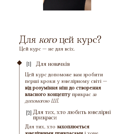
Для
кого
цей курс?
Цей курс — не для всіх.
Для новачків
[1]
Цей курс допоможе вам зробити
перші кроки у ювелірному світі —
від розуміння ніш до створення
власного концепту
прикрас
за
допомогою ШІ.
Для тих, хто любить ювелірні
[2]
прикраси
Для тих, хто
захоплюється
ювелірними прикрасами
і хоче