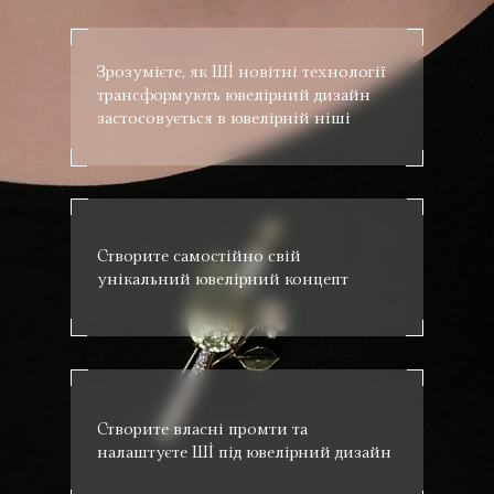
Зрозумієте, як ШІ новітні технології
трансформують ювелірний дизайн
застосовується в ювелірній ніші
Створите самостійно свій
унікальний ювелірний концепт
Створите власні промти та
налаштуєте ШІ під ювелірний дизайн