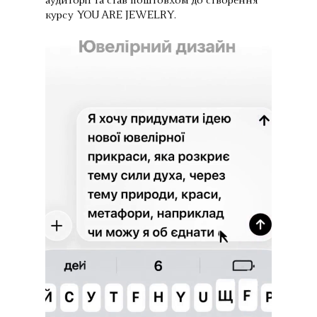
аудиторії та став поштовхом до створення
курсу YOU ARE JEWELRY.