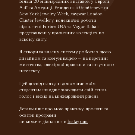
”
Більш 20 міжнародних виставок у Європі,
Азії та Америці. Резидентка GemGenève та
New York Jewelry Week, лауреат London
Cluster Jewellery, колекційні роботи
відзначені Forbes USA та Vogue Italia і
представлені у приватних колекціях по
всьому світу.
Я створила власну систему роботи з ідеєю,
дизайном та комунікацією — на перетині
мистецтва, ювелірної практики та штучного
інтелекту.
Цей досвід сьогодні допомагає моїм
студентам швидше знаходити свій стиль,
голос і вихід на міжнародний рівень.
Детальніше про мою практику, проєкти та
освітні програми
ви можете дізнатися в
Instagram.