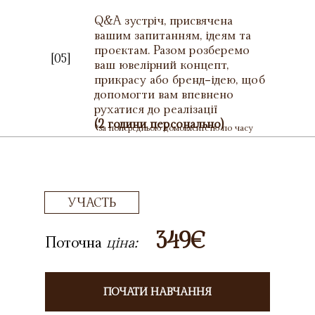
Q&A зустріч, присвячена
вашим запитанням, ідеям та
проєктам. Разом розберемо
[05]
ваш ювелірний концепт,
прикрасу або бренд-ідею, щоб
допомогти вам впевнено
рухатися до реалізації
(2 години персонально)
*за попередньою домовленістю по часу
УЧАСТЬ
349€
Поточна
ціна:
ПОЧАТИ НАВЧАННЯ