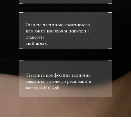
Станете частиною креативного
ком’юніті ювелірної індустрії і
опануєте
свій шлях
Створите професійне технічне
завдання, готове до реалізації в
ювелірній студії